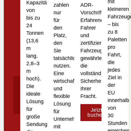
mit
Kapazität
zahlen
ADR-
kleineren
von
nur
Vorschriften.
Fahrzeug
bis zu
für
Erfahrene
– bis
24
den
Fahrer
zu 8
Tonnen
Platz,
und
Paletten
(13,6
den
zertifizierte
pro
m
Sie
Fahrzeuge
Fahrt,
lang,
tatsächlich
gewährleisten
die
2,8–3
nutzen.
die
jedes
m
Eine
vollständige
Ziel in
hoch).
wirtschaftliche
Sicherheit
der
Die
und
Ihrer
EU
ideale
flexible
Fracht.
innerhalb
Lösung
Lösung
von
für
Jetzt
für
buchen
30
große
Unternehmen
Stunden
Sendungen,
mit
erreichen