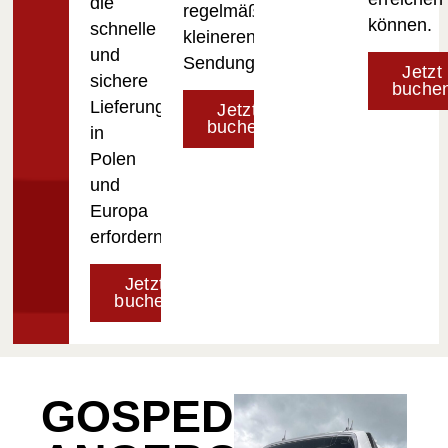
die
regelmäßigen
können.
schnelle
kleineren
und
Sendungen.
Jetzt
sichere
buche
Lieferungen
Jetzt
buchen
in
Polen
und
Europa
erfordern.
Jetzt
buchen
GOSPED-