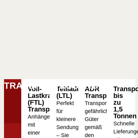
TRANSPORTLÖSUNGEN
Voll-
Teilladungstransport
ADR
Transpo
Lastkraftwagen
(LTL)
Transport
bis
(FTL)
zu
Perfekt
Transport
Transport
1,5
für
gefährlicher
Tonnen
Anhänger
kleinere
Güter
Schnelle
mit
Sendungen
gemäß
Lieferung
einer
– Sie
den